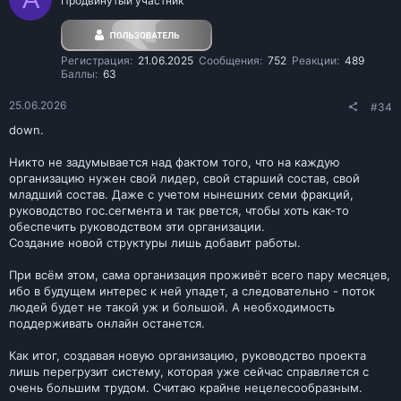
Продвинутый участник
верх. Прокуратура и суд - 2 отдельные организации (либо можно
вместе), Областной прокурор(Глава прокуратуры) и Глава
областного суда - будут назначаться следящей администрации
путем обзвона. Важно! Хотя-бы 1 раз быть на ЛД Пра-во/ФСБ
Регистрация
21.06.2025
Сообщения
752
Реакции
489
(отстоял полный срок или нет - не важно, главное, чтобы не был
Баллы
63
снят за нарушения).
3) Убрать номерацию серверов проекта, сделать их субъектами
25.06.2026
СНГ (можно только РФ, решение разработчиков). Это повысит
#34
взаимодействие между серверами, проведение совместных
down.
мероприятий, межобластное сотрудничество, а сейчас по-факту
везде Свердловская область, то есть другие вселенные.​
Никто не задумывается над фактом того, что на каждую
организацию нужен свой лидер, свой старший состав, свой
младший состав. Даже с учетом нынешних семи фракций,
руководство гос.сегмента и так рвется, чтобы хоть как-то
обеспечить руководством эти организации.
Создание новой структуры лишь добавит работы.
При всём этом, сама организация проживёт всего пару месяцев,
ибо в будущем интерес к ней упадет, а следовательно - поток
людей будет не такой уж и большой. А необходимость
поддерживать онлайн останется.
Как итог, создавая новую организацию, руководство проекта
лишь перегрузит систему, которая уже сейчас справляется с
очень большим трудом. Считаю крайне нецелесообразным.