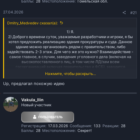
Баллы
28
Местоположение
Гомельская обл.
27.04.2026
#21
Dmitry_Medvedev сказал(а):
1) Я.
2) Доброго времени суток, уважаемые разработчики и игроки, я бы
хотел предложить реализацию здания прокуратуры и суда. Данное
здание можно организовать рядом с правительством, либо
задействовать 2-3 этаж. Для чего же это нужно? Взаимодействие -
самое главное, в случии, заведения уголовного дела (включая на
высокопоставленного лиц, в том числе ЛД/зам всем
госорганизаций включая правительство и ФСБ), заводится
уголовное дело, прикладываются доказательства, после чего дело
Нажмите, чтобы раскрыть...
направляется в прокуратуру, для предъявления обвинений, и
передачи дела в суд (либо просто на форуме подать заявку по
Up, предлагал похожую идею
форме, сначало рассмотрит прокуратура, а потом суд). Это повысит
взаимодействие, и интерес к госорганизациям, да, сейчас
довольно большой актив там, но все равно имеются организации,
Vakula_Ilin
где актив меньше, возможно и рп составляющее может пойти в
Новый участник
верх. Прокуратура и суд - 2 отдельные организации (либо можно
вместе), Областной прокурор(Глава прокуратуры) и Глава
областного суда - будут назначаться следящей администрации
путем обзвона. Важно! Хотя-бы 1 раз быть на ЛД Пра-во/ФСБ
Регистрация
17.03.2026
Сообщения
133
Реакции
28
(отстоял полный срок или нет - не важно, главное, чтобы не был
Баллы
28
Местоположение
Секрет!
снят за нарушения).
3) Убрать номерацию серверов проекта, сделать их субъектами