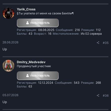
Yarik_Cross
§Ты укатила от меня на своем Бентли¶
Регистрация
08.06.2025
Сообщения
216
Реакции
112
Баллы
43
Возраст
16
Местоположение
Из 02 сервера
28.06.2026
#35
Up
Dmitry_Medvedev
Продвинутый участник
Регистрация
12.12.2024
Сообщения
543
Реакции
268
Баллы
63
05.07.2026
#36
Up