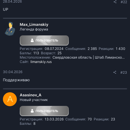
28.04.2026
СНГ (можно только РФ, решение разработчиков). Это повысит
#22
взаимодействие между серверами, проведение совместных
UP
мероприятий, межобластное сотрудничество, а сейчас по-факту
везде Свердловская область, то есть другие вселенные.​
Max_Limanskiy
Легенда форума
Регистрация
08.07.2024
Сообщения
2 385
Реакции
1 430
Баллы
113
Возраст
25
Местоположение
Свердловская область | Штаб Лиманского
Сайт
limanskiy.rus
30.04.2026
#23
Поддерживаю
Asasinov_A
A
Новый участник
Регистрация
13.03.2026
Сообщения
70
Реакции
23
Баллы
8