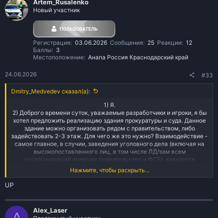
Artem_Rusalenko
Новый участник
Регистрация
03.06.2026
Сообщения
25
Реакции
12
Баллы
3
Местоположение
Анапа Россия Краснодарский край
24.06.2026
#33
Dmitry_Medvedev сказал(а):
1) Я.
2) Доброго времени суток, уважаемые разработчики и игроки, я бы
хотел предложить реализацию здания прокуратуры и суда. Данное
здание можно организовать рядом с правительством, либо
задействовать 2-3 этаж. Для чего же это нужно? Взаимодействие -
самое главное, в случии, заведения уголовного дела (включая на
высокопоставленного лиц, в том числе ЛД/зам всем
госорганизаций включая правительство и ФСБ), заводится
уголовное дело, прикладываются доказательства, после чего дело
Нажмите, чтобы раскрыть...
направляется в прокуратуру, для предъявления обвинений, и
передачи дела в суд (либо просто на форуме подать заявку по
UP
форме, сначало рассмотрит прокуратура, а потом суд). Это повысит
взаимодействие, и интерес к госорганизациям, да, сейчас
довольно большой актив там, но все равно имеются организации,
Alex_Laser
A
где актив меньше, возможно и рп составляющее может пойти в