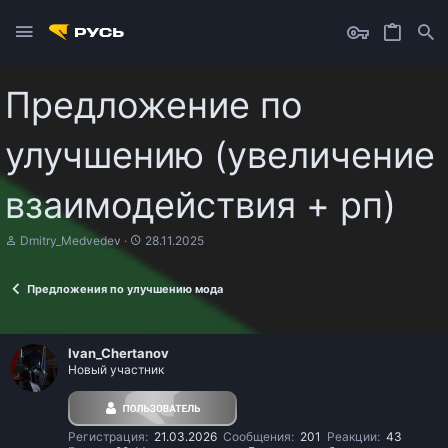
Предложение по
улучшению (увеличение
взаимодействия + рп)
А
Д
Dmitry_Medvedev
28.11.2025
в
а
т
т
о
а
Предложения по улучшению мода
р
н
т
а
е
ч
м
а
Ivan_Chertanov
ы
л
Новый участник
а
Регистрация
21.03.2026
Сообщения
201
Реакции
43