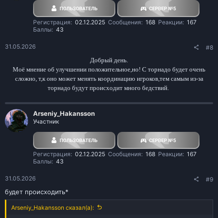
Регистрация
02.12.2025
Сообщения
168
Реакции
167
Баллы
43
31.05.2026
#8
Добрый день.
Моё мнение об улучшении положительное,но! С торнадо будет очень
сложно, т,к оно может менять координацию игроков,тем самым из-за
торнадо будут происходит много бедствий.
Arseniy_Hakansson
Участник
Регистрация
02.12.2025
Сообщения
168
Реакции
167
Баллы
43
31.05.2026
#9
будет происходить*
Arseniy_Hakansson сказал(а):