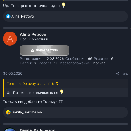
Up. Погода это отличная идея
Р
Alina_Petrovo
е
а
к
Alina_Petrovo
ц
A
Новый участник
и
и
:
Регистрация
12.03.2026
Сообщения
66
Реакции
6
Баллы
8
Возраст
11
Местоположение
Москва
30.05.2026
#4
Temirlan_Delovoy сказал(а):
Up. Погода это отличная идея
То есть вы добавите Торнадо??
Р
Danila_Darkmesov
е
а
к
Danila_Darkmesov
ц