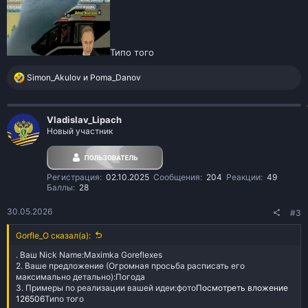
Типо того
Р
Simon_Akulov
и
Poma_Danov
е
а
к
Vladislav_Lipach
ц
Новый участник
и
и
:
Регистрация
02.10.2025
Сообщения
204
Реакции
49
Баллы
28
30.05.2026
#3
Gorfle_O сказал(а):
. Ваш Nick Name:Maximka Goreflexes
2. Ваше предложение (Огромная просьба расписать его
максимально детально):Погода
3. Примеры по реализации вашей идеи:фото
Посмотреть вложение
126506
Типо того