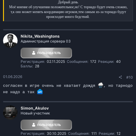
Добрый день.
Моё мнение об улучшении положительное,но! С торнадо будет очень сложно,
т,к оно может менять координацию игроков,тем самым из-за торнадо будут
происходит много бедствий.
Nikita_Washingtons
Администрация сервера 03
Регистрация
02.11.2025
Сообщения
172
Реакции
40
Баллы
28
01.06.2026
#10
согласен в игре очень не хватает дождя
, но тарнодо
не надо а так
Simon_Akulov
Новый участник
Регистрация
30.10.2025
Сообщения
111
Реакции
12