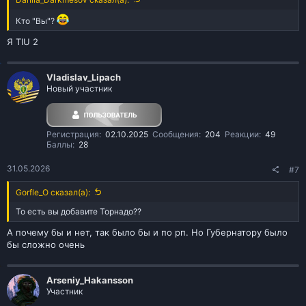
Кто "Вы"?
Я TIU 2
Vladislav_Lipach
Новый участник
Регистрация
02.10.2025
Сообщения
204
Реакции
49
Баллы
28
31.05.2026
#7
Gorfle_O сказал(а):
То есть вы добавите Торнадо??
А почему бы и нет, так было бы и по рп. Но Губернатору было
бы сложно очень
Arseniy_Hakansson
Участник