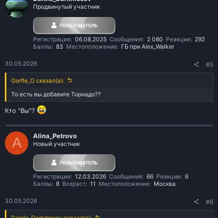
Продвинутый участник
и
и
:
Регистрация
06.08.2025
Сообщения
2 080
Реакции
292
Баллы
83
Местоположение
ГБ при Alex_Walker
30.05.2026
#5
Gorfle_O сказал(а):
То есть вы добавите Торнадо??
Кто "Вы"?
Alina_Petrovo
A
Новый участник
Регистрация
12.03.2026
Сообщения
66
Реакции
6
Баллы
8
Возраст
11
Местоположение
Москва
30.05.2026
#6
Danila_Darkmesov сказал(а):