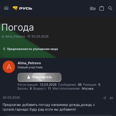
Погода
А
Д
Alina_Petrovo
30.05.2026
в
а
т
т
о
а
Предложения по улучшению мода
р
н
т
а
е
ч
Alina_Petrovo
A
м
а
Новый участник
ы
л
а
Регистрация
12.03.2026
Сообщения
66
Реакции
6
Баллы
8
Возраст
11
Местоположение
Москва
30.05.2026
#1
Предлагаю добавить погоду например дождь,дождь с
грозой,тарнадо буду рад если вы добавите!