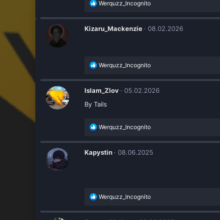
Р
Werquzz_Incognito
е
а
к
Kizaru_Mackenzie
08.02.2026
ц
и
и
:
Р
Werquzz_Incognito
е
а
к
Islam_Zlov
05.02.2026
ц
By Tails
и
и
:
Р
Werquzz_Incognito
е
а
к
Kapystin
08.06.2025
ц
и
и
:
Р
Werquzz_Incognito
е
а
к