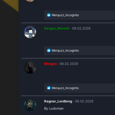
и
:
Р
Werquzz_Incognito
е
а
к
Sergey_Moretti
09.02.2026
ц
и
и
:
Р
Werquzz_Incognito
е
а
к
Morgan
09.02.2026
ц
и
и
:
Р
Werquzz_Incognito
е
а
к
Ragnar_Lordbrog
09.02.2026
ц
By Ludoman
и
и