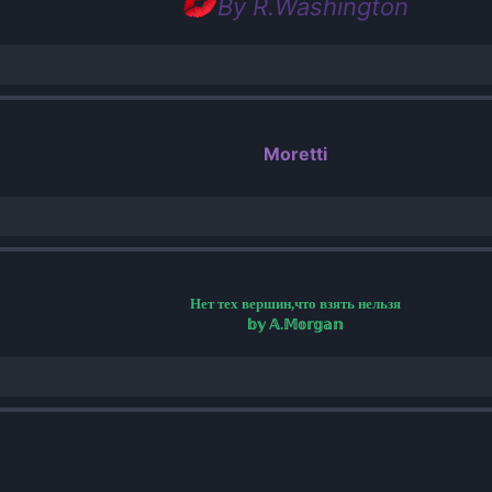
By R.Washington
Moretti
Нет тех вершин,что взять нельзя
𝕓𝕪 𝔸.𝕄𝕠𝕣𝕘𝕒𝕟