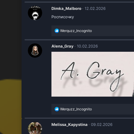
а
к
Dimka_Malboro
12.02.2026
ц
Росписочку
и
и
:
Р
Werquzz_Incognito
е
а
к
Alena_Gray
10.02.2026
ц
и
и
:
Р
Werquzz_Incognito
е
а
к
Melissa_Kapystina
09.02.2026
ц
и