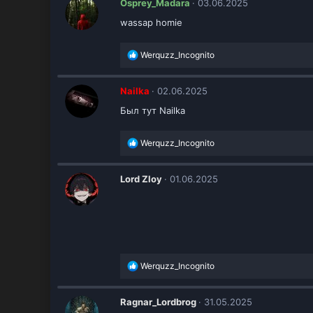
Osprey_Madara
03.06.2025
ц
wassap homie
и
и
:
Р
Werquzz_Incognito
е
а
к
Nailka
02.06.2025
ц
Был тут Nailka
и
и
:
Р
Werquzz_Incognito
е
а
к
Lord Zloy
01.06.2025
ц
и
и
:
Р
Werquzz_Incognito
е
а
к
Ragnar_Lordbrog
31.05.2025
ц