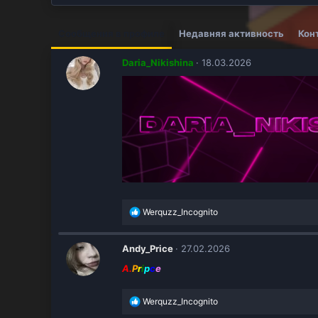
Сообщения в профиле
Недавняя активность
Кон
Daria_Nikishina
18.03.2026
Р
Werquzz_Incognito
е
а
к
Andy_Price
27.02.2026
ц
A.
P
r
i
и
p
c
e
и
:
Р
Werquzz_Incognito
е