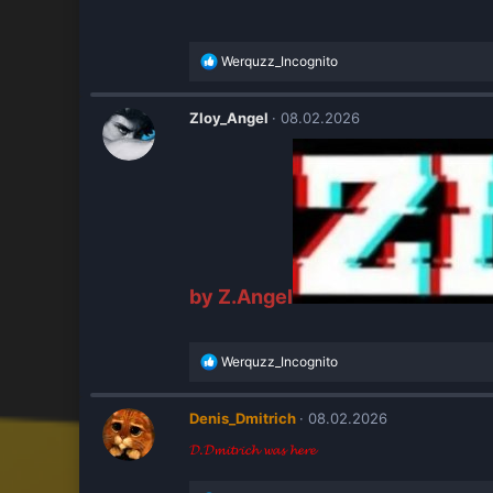
Р
Werquzz_Incognito
е
а
к
Zloy_Angel
08.02.2026
ц
и
и
:
by Z.Angel
Р
Werquzz_Incognito
е
а
к
Denis_Dmitrich
08.02.2026
ц
𝓓.𝓓𝓶𝓲𝓽𝓻𝓲𝓬𝓱 𝔀𝓪𝓼 𝓱𝓮𝓻𝓮
и
и
: