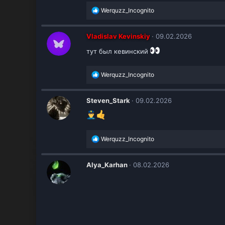
:
Р
Werquzz_Incognito
е
а
к
Vladislav Kevinskiy
09.02.2026
ц
и
тут был кевинский
и
:
Р
Werquzz_Incognito
е
а
к
Steven_Stark
09.02.2026
ц
и
и
:
Р
Werquzz_Incognito
е
а
к
Alya_Karhan
08.02.2026
ц
и
и
: