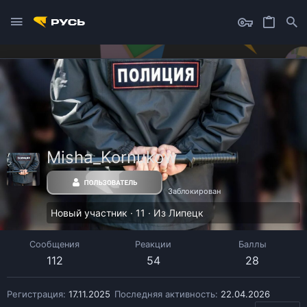
Misha_Kornukow
Заблокирован
Новый участник
·
11
·
Из
Липецк
Сообщения
Реакции
Баллы
112
54
28
Регистрация
17.11.2025
Последняя активность
22.04.2026