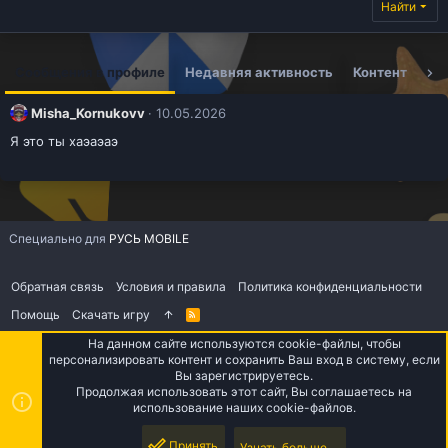
Найти
Сообщения в профиле
Недавняя активность
Контент
Ин
Misha_Kornukovv
10.05.2026
Я это ты хаэаэаэ
Специально для
РУСЬ MOBILE
Обратная связь
Условия и правила
Политика конфиденциальности
Помощь
Скачать игру
R
S
S
На данном сайте используются cookie-файлы, чтобы
персонализировать контент и сохранить Ваш вход в систему, если
Верх
Низ
Вы зарегистрируетесь.
Продолжая использовать этот сайт, Вы соглашаетесь на
использование наших cookie-файлов.
Принять
Узнать больше....