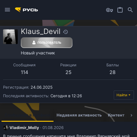
Klaus_Devil
Новый участник
Сообщения
Реакции
Баллы
114
25
28
Регистрация
24.06.2025
Найти
Последняя активность
Сегодня в 12:26
Сообщения в профиле
Недавняя активность
Контент
Ин
Vladimir_Molly
01.08.2026
В личные сообщения напишите мне Владимир Варнавский мой