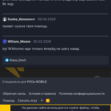
Вк жду
Sasha_Kononovv
09.04.2026
привет нужна твоя помощь
Wiliam_Moore
26.03.2026
W
by/ W.Moores иди только вперёд не шагу назад
Р
Klaus_Devil
е
а
к
ц
и
Специально для
РУСЬ MOBILE
и
:
Обратная связь
Условия и правила
Политика конфиденциальности
Помощь
Скачать игру
R
S
S
На данном сайте используются cookie-файлы, чтобы