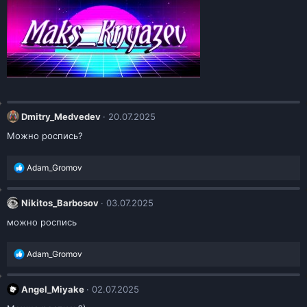
Dmitry_Medvedev
20.07.2025
Можно роспись?
Р
Adam_Gromov
е
а
к
Nikitos_Barbosov
03.07.2025
ц
и
можно роспись
и
:
Р
Adam_Gromov
е
а
к
Angel_Miyake
02.07.2025
ц