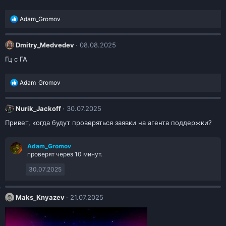
Р
Adam_Gromov
е
а
к
Dmitry_Medvedev
08.08.2025
ц
и
Гц с ГА
и
:
Р
Adam_Gromov
е
а
к
Nurik_Jackoff
30.07.2025
ц
и
Привет, когда будут проверяться заявки на агента поддержки?
и
:
Adam_Gromov
проверят через 10 минут.
30.07.2025
Maks_Knyazev
21.07.2025