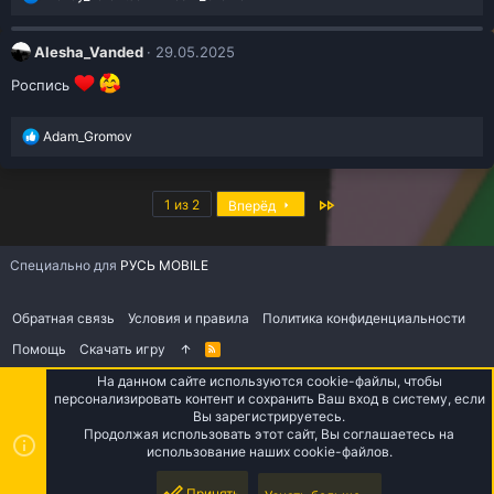
е
а
к
Alesha_Vanded
29.05.2025
ц
и
Роспись
и
:
Р
Adam_Gromov
е
а
к
Последняя
1 из 2
ц
Вперёд
и
и
:
Специально для
РУСЬ MOBILE
Обратная связь
Условия и правила
Политика конфиденциальности
Помощь
Скачать игру
R
S
S
На данном сайте используются cookie-файлы, чтобы
персонализировать контент и сохранить Ваш вход в систему, если
Верх
Низ
Вы зарегистрируетесь.
Продолжая использовать этот сайт, Вы соглашаетесь на
использование наших cookie-файлов.
Принять