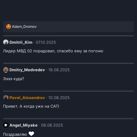
Р
Adam_Gromov
е
а
к
Dmitrii_Kim
07.10.2025
ц
и
Лидер МВД 02 порадовал, спасибо ему за погоню
и
:
Dmitry_Medvedev
18.08.2025
Ээээ куда?
Pavel_Alexandrov
10.08.2025
Привет. А когда уже на СА?)
Angel_Miyake
08.08.2025
Поздравляю