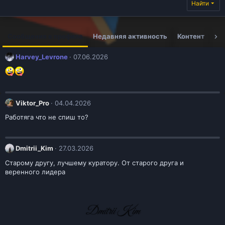
Найти
Сообщения в профиле
Недавняя активность
Контент
Ин
Harvey_Levrone
07.06.2026
Viktor_Pro
04.04.2026
Работяга что не спиш то?
Dmitrii_Kim
27.03.2026
Старому другу, лучшему куратору. От старого друга и
веренного лидера