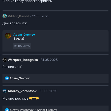
и
Я по чс госсу порозговаривать
и
:
Viktor_Bandit
31.05.2025
Дай тг свой пж
Adam_Gromov
Зачем?
31.05.2025
Werquzz_Incognito
31.05.2025
Роспись пж)
Р
Adam_Gromov
е
а
к
Andrey_Vorontsov
30.05.2025
ц
и
Можно роспись
и
:
Р
Alexey_Vorontsov
и
Adam_Gromov