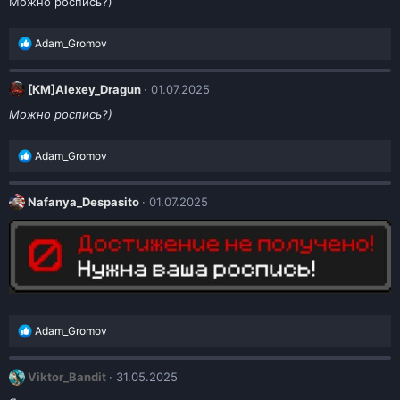
и
Можно роспись?)
и
:
Р
Adam_Gromov
е
а
к
[КМ]Alexey_Dragun
01.07.2025
ц
и
Можно роспись?)
и
:
Р
Adam_Gromov
е
а
к
Nafanya_Despasito
01.07.2025
ц
и
и
:
Р
Adam_Gromov
е
а
к
Viktor_Bandit
31.05.2025
ц