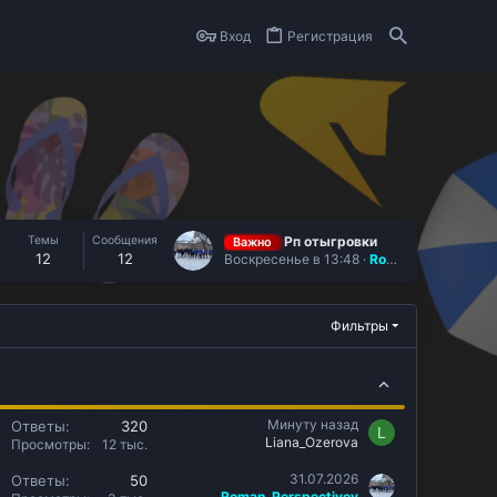
Вход
Регистрация
Темы
Сообщения
Рп отыгровки
Важно
12
12
Воскресенье в 13:48
Roman_Perspectivov
Фильтры
З
Минуту назад
Ответы
320
L
Liana_Ozerova
а
Просмотры
12 тыс.
к
З
31.07.2026
Ответы
50
р
Roman_Perspectivov