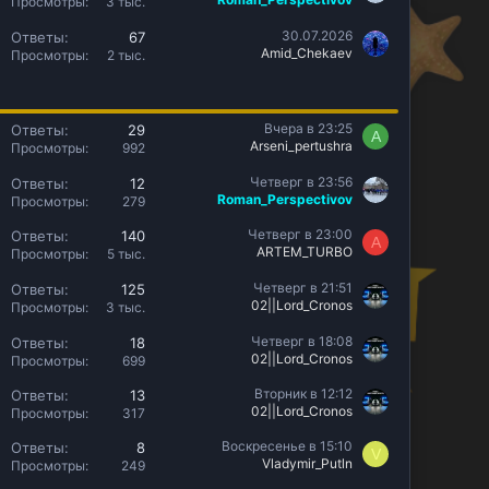
а
Просмотры
3 тыс.
е
к
п
З
30.07.2026
Ответы
67
р
л
Amid_Chekaev
а
Просмотры
2 тыс.
е
е
к
п
н
р
л
о
е
е
Вчера в 23:25
Ответы
29
п
A
н
Arseni_pertushra
Просмотры
992
л
о
е
Четверг в 23:56
Ответы
12
н
Roman_Perspectivov
Просмотры
279
о
Четверг в 23:00
Ответы
140
A
ARTEM_TURBO
Просмотры
5 тыс.
Четверг в 21:51
Ответы
125
02||Lord_Cronos
Просмотры
3 тыс.
Четверг в 18:08
Ответы
18
02||Lord_Cronos
Просмотры
699
Вторник в 12:12
Ответы
13
02||Lord_Cronos
Просмотры
317
Воскресенье в 15:10
Ответы
8
V
Vladymir_Putln
Просмотры
249