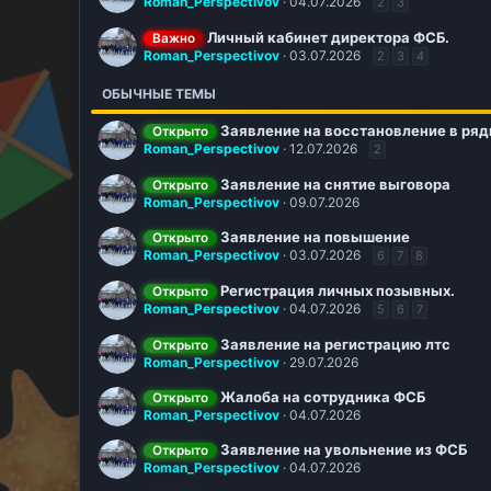
Roman_Perspectivov
04.07.2026
2
3
Личный кабинет директора ФСБ.
Важно
Roman_Perspectivov
03.07.2026
2
3
4
ОБЫЧНЫЕ ТЕМЫ
Заявление на восстановление в ря
Открыто
Roman_Perspectivov
12.07.2026
2
Заявление на снятие выговора
Открыто
Roman_Perspectivov
09.07.2026
Заявление на повышение
Открыто
Roman_Perspectivov
03.07.2026
6
7
8
Регистрация личных позывных.
Открыто
Roman_Perspectivov
04.07.2026
5
6
7
Заявление на регистрацию лтс
Открыто
Roman_Perspectivov
29.07.2026
Жалоба на сотрудника ФСБ
Открыто
Roman_Perspectivov
04.07.2026
Заявление на увольнение из ФСБ
Открыто
Roman_Perspectivov
04.07.2026