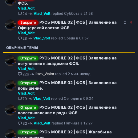
а
ФСБ.
Vlad_Volt
к
Vlad_Volt
Суббота в 21:58
24
р
е
З
З
РУСЬ MOBILE 02 | ФСБ | Заявление на
Закрыто
п
а
а
Офицерский состав ФСБ.
л
Vlad_Volt
к
к
е
Vlad_Volt
Среда в 01:57
28
р
р
н
ы
е
о
ОБЫЧНЫЕ ТЕМЫ
т
п
о
л
РУСЬ MOBILE 02 | ФСБ | Заявление на
Открыто
е
вступление в академию ФСБ.
н
Vlad_Volt
о
lisov_Walor
2 мин. назад
226
РУСЬ MOBILE 02 | ФСБ | Заявление на
Открыто
повышение.
Vlad_Volt
Vlad_Volt
Сегодня в 09:04
79
РУСЬ MOBILE 02 | ФСБ | Заявление на
Открыто
восстановление в ряды ФСБ
Vlad_Volt
Vlad_Volt
Пятница в 12:27
32
РУСЬ MOBILE 02 | ФСБ | Жалобы на
Открыто
сотрудников.