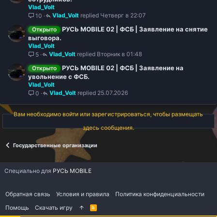
Vlad_Volt
Vlad_Volt
Четверг в 22:07
10
РУСЬ MOBILE 02 | ФСБ | Заявление на снятие
Открыто
выговора.
Vlad_Volt
Vlad_Volt
Вторник в 01:48
5
РУСЬ MOBILE 02 | ФСБ | Заявление на
Открыто
увольнение с ФСБ.
Vlad_Volt
Vlad_Volt
25.07.2026
0
Вам необходимо войти или зарегистрироваться, чтобы размещать
здесь сообщения.
Государственные организации
Специально для
РУСЬ MOBILE
Обратная связь
Условия и правила
Политика конфиденциальности
Помощь
Скачать игру
R
S