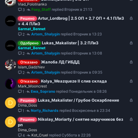
ы
Vlad_Polotnanko
а
т
Foxy_Staff
Вторник в 21:13
3
к
о
р
З
Artur_Lordbrog | 2.5 ОП + 2.7 ОП + 4.1 ПЛиЗ
Решено
ы
а
+ 4.4 ПЛиЗ
т
Sarmat_Bennet
к
о
Artem_Shalygin
Вторник в 13:23
2
р
ы
З
Lukas_Makalister | 3.2 ПЛиЗ
Одобрено
т
Sarmat_Bennet
а
о
Artem_Shalygin
Вторник в 13:08
2
к
р
З
Жалоба ЛД ГИБДД
Отказано
ы
Islam_Gadzhiev
а
т
Artem_Shalygin
Вторник в 09:35
2
к
о
р
З
Kolya_Weazqueze ll слив склада
Отказано
ы
Mark_Mooncrest
а
т
Ewa_Soprano
Понедельник в 08:26
1
к
о
р
З
Lukas_Makalister / Грубое Оскарбление
Решено
D
ы
Dima_Goss
а
т
Norty_Richards
Воскресенье в 23:34
1
к
о
р
З
Nikolay_Moriarty / снятие наручников без
Решено
D
ы
а
рп
т
Dima_Goss
к
о
Kot_Cruel
Суббота в 22:26
4
р