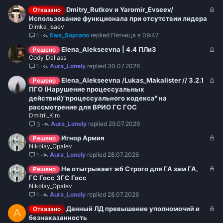
ы
З
Dmitry_Rutkov и Yaromir_Evseev/
Отказано
т
а
Использование функционала при отсутствии лидера
о
Dimka_Isaev
к
Ewa_Soprano
Пятница в 09:47
1
р
ы
З
Elena_Alekseevna | 4.4 ПЛиЗ
Решено
т
Cody_Dallass
а
о
Aura_Lonely
30.07.2026
1
к
р
З
Elena_Alekseevna /Lukas_Makalister // 3.2.1
Решено
ы
а
ПГО (Нарушение процессуальных
т
к
действий)"процессуального кодекса" на
о
р
рассмотрение для ВРИО ГС ГОС
Dmitrii_Kim
ы
Aura_Lonely
29.07.2026
3
т
о
З
Игнор Армия
Решено
Nikolay_Opalev
а
Aura_Lonely
28.07.2026
1
к
р
З
Не отыгрывает жб Строго для ГА зам ГА,
Решено
ы
а
ГС Госс 3ГС Госс
т
Nikolay_Opalev
к
о
Aura_Lonely
28.07.2026
1
р
ы
З
Данный ЛД превышение уполномочий и
Отказано
A
т
а
безнаказанность
о