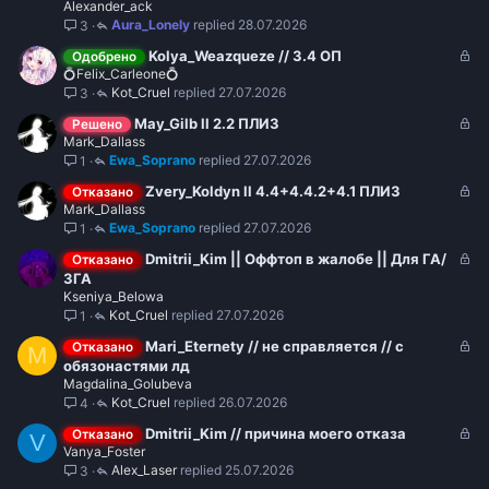
Alexander_ack
к
Aura_Lonely
28.07.2026
3
р
ы
З
Kolya_Weazqueze // 3.4 ОП
Одобрено
т
💍Felix_Carleone💍
а
о
Kot_Cruel
27.07.2026
3
к
р
З
May_Gilb ll 2.2 ПЛИЗ
Решено
ы
Mark_Dallass
а
т
Ewa_Soprano
27.07.2026
1
к
о
р
З
Zvery_Koldyn ll 4.4+4.4.2+4.1 ПЛИЗ
Отказано
ы
Mark_Dallass
а
т
Ewa_Soprano
27.07.2026
1
к
о
р
З
Dmitrii_Kim || Оффтоп в жалобе || Для ГА/
Отказано
ы
а
ЗГА
т
Kseniya_Belowa
к
о
Kot_Cruel
27.07.2026
1
р
ы
З
Mari_Eternety // не справляется // с
Отказано
M
т
а
обязонастями лд
о
Magdalina_Golubeva
к
Kot_Cruel
26.07.2026
4
р
ы
З
Dmitrii_Kim // причина моего отказа
Отказано
V
т
Vanya_Foster
а
о
Alex_Laser
25.07.2026
3
к