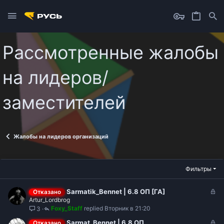
Рассмотренные жалобы
на лидеров/
заместителей
Жалобы на лидеров организаций
Фильтры
З
Sarmatik_Bennet | 6.8 ОП [ГА]
Отказано
Artur_Lordbrog
а
Foxy_Staff
Вторник в 21:20
3
к
р
З
Sarmat_Bennet | 6.8 ОП
Отказано