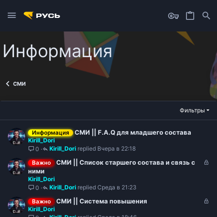
Информация
СМИ
Фильтры
СМИ || F.A.Q для младшего состава
Информация
Kirill_Dori
Kirill_Dori
Вчера в 22:18
0
З
СМИ || Список старшего состава и связь с
Важно
а
ними
Kirill_Dori
к
Kirill_Dori
Среда в 21:23
0
р
ы
З
СМИ || Система повышения
Важно
т
Kirill_Dori
а
о