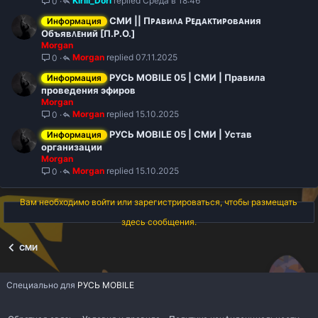
Kirill_Dori
Среда в 18:46
0
к
р
СМИ || Пᴩᴀʙиᴧᴀ Рᴇдᴀᴋᴛиᴩоʙᴀния
Информация
ы
Объяʙᴧᴇний [П.Р.О.]
т
Morgan
о
Morgan
07.11.2025
0
РУСЬ MOBILE 05 | СМИ | Правила
Информация
проведения эфиров
Morgan
Morgan
15.10.2025
0
РУСЬ MOBILE 05 | СМИ | Устав
Информация
организации
Morgan
Morgan
15.10.2025
0
Вам необходимо войти или зарегистрироваться, чтобы размещать
здесь сообщения.
СМИ
Специально для
РУСЬ MOBILE