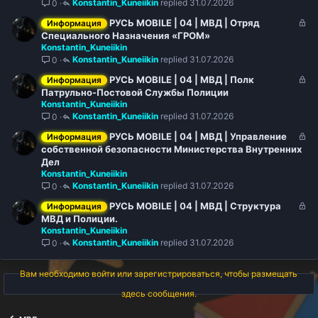
Konstantin_Kuneiikin
31.07.2026
0
ы
т
З
РУСЬ MOBILE | 04 | МВД | Отряд
Информация
о
а
Специального Назначения «ГРОМ»
Konstantin_Kuneiikin
к
Konstantin_Kuneiikin
31.07.2026
0
р
ы
З
РУСЬ MOBILE | 04 | МВД | Полк
Информация
т
а
Патрульно-Постовой Службы Полиции
о
Konstantin_Kuneiikin
к
Konstantin_Kuneiikin
31.07.2026
0
р
ы
З
РУСЬ MOBILE | 04 | МВД | Управление
Информация
т
а
собственной безопасности Министерства Внутренних
о
к
Дел
Konstantin_Kuneiikin
р
Konstantin_Kuneiikin
31.07.2026
0
ы
т
З
РУСЬ MOBILE | 04 | МВД | Структура
Информация
о
а
МВД и Полиции.
Konstantin_Kuneiikin
к
Konstantin_Kuneiikin
31.07.2026
0
р
ы
т
Вам необходимо войти или зарегистрироваться, чтобы размещать
о
здесь сообщения.