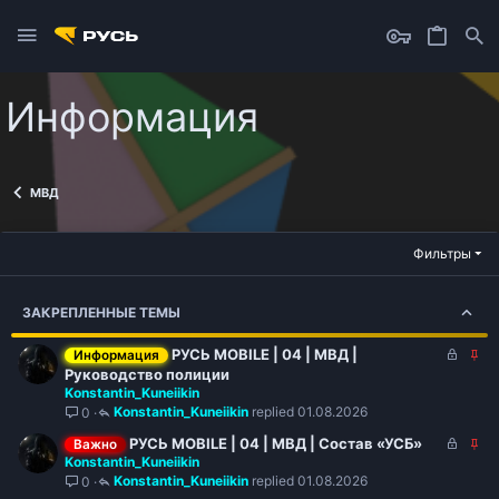
Информация
МВД
Фильтры
ЗАКРЕПЛЕННЫЕ ТЕМЫ
З
З
РУСЬ MOBILE | 04 | МВД |
Информация
а
а
Руководство полиции
Konstantin_Kuneiikin
к
к
Konstantin_Kuneiikin
01.08.2026
0
р
р
ы
е
З
З
РУСЬ MOBILE | 04 | МВД | Состав «УСБ»
Важно
т
п
Konstantin_Kuneiikin
а
а
о
л
Konstantin_Kuneiikin
01.08.2026
0
к
к
е