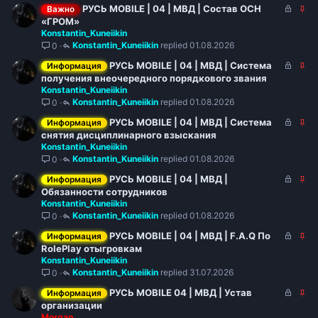
р
р
З
З
РУСЬ MOBILE | 04 | МВД | Состав ОСН
н
Важно
ы
е
а
а
«ГРОМ»
о
т
п
Konstantin_Kuneiikin
к
к
о
л
Konstantin_Kuneiikin
01.08.2026
0
р
р
е
ы
е
З
З
РУСЬ MOBILE | 04 | МВД | Система
н
Информация
т
п
а
а
получения внеочередного порядкового звания
о
о
л
Konstantin_Kuneiikin
к
к
е
Konstantin_Kuneiikin
01.08.2026
0
р
р
н
ы
е
З
З
РУСЬ MOBILE | 04 | МВД | Система
о
Информация
т
п
а
а
снятия дисциплинарного взыскания
о
л
Konstantin_Kuneiikin
к
к
е
Konstantin_Kuneiikin
01.08.2026
0
р
р
н
ы
е
З
З
РУСЬ MOBILE | 04 | МВД |
о
Информация
т
п
а
а
Обязанности сотрудников
о
л
Konstantin_Kuneiikin
к
к
е
Konstantin_Kuneiikin
01.08.2026
0
р
р
н
ы
е
З
З
РУСЬ MOBILE | 04 | МВД | F.A.Q По
о
Информация
т
п
а
а
RolePlay отыгровкам
о
л
Konstantin_Kuneiikin
к
к
е
Konstantin_Kuneiikin
31.07.2026
0
р
р
н
ы
е
З
З
РУСЬ MOBILE 04 | МВД | Устав
о
Информация
т
п
а
а
организации
о
л
Morgan
к
к