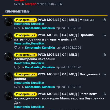
е
Morgan
15.10.2025
0
р
р
н
ы
е
о
ОБЫЧНЫЕ ТЕМЫ
т
п
о
л
З
РУСЬ MOBILE | 04 | МВД | Миранда
Информация
е
Konstantin_Kuneiikin
а
н
Konstantin_Kuneiikin
01.08.2026
0
к
о
р
З
РУСЬ MOBILE | 04 | МВД | Правила
Информация
ы
а
патрулирования и алгоритм действий
т
Konstantin_Kuneiikin
к
о
Konstantin_Kuneiikin
01.08.2026
0
р
ы
З
РУСЬ MOBILE | 04 | МВД |
Информация
т
а
Расшифровка наказаний
о
Konstantin_Kuneiikin
к
Konstantin_Kuneiikin
01.08.2026
0
р
ы
З
РУСЬ MOBILE | 04 | МВД | Лекционный
Информация
т
а
раздел
о
Konstantin_Kuneiikin
к
Konstantin_Kuneiikin
01.08.2026
0
р
ы
З
РУСЬ MOBILE | 04 | МВД | Регламент
Информация
т
а
нахождения на территории Министерства Внутренних
о
к
Дел
Konstantin_Kuneiikin
р