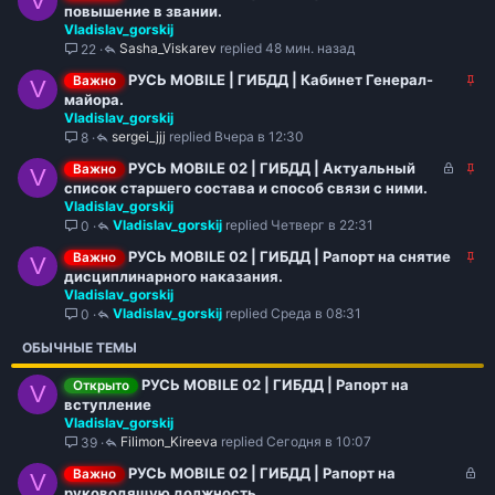
V
а
повышение в звании.
Vladislav_gorskij
к
Sasha_Viskarev
48 мин. назад
22
р
е
З
РУСЬ MOBILE | ГИБДД | Кабинет Генерал-
Важно
V
п
а
майора.
л
Vladislav_gorskij
к
е
sergei_jjj
Вчера в 12:30
8
р
н
е
З
З
РУСЬ MOBILE 02 | ГИБДД | Актуальный
о
Важно
V
п
а
а
список старшего состава и способ связи с ними.
л
Vladislav_gorskij
к
к
е
Vladislav_gorskij
Четверг в 22:31
0
р
р
н
ы
е
З
РУСЬ MOBILE 02 | ГИБДД | Рапорт на снятие
о
Важно
V
т
п
а
дисциплинарного наказания.
о
л
Vladislav_gorskij
к
е
Vladislav_gorskij
Среда в 08:31
0
р
н
е
о
ОБЫЧНЫЕ ТЕМЫ
п
л
РУСЬ MOBILE 02 | ГИБДД | Рапорт на
Открыто
V
е
вступление
н
Vladislav_gorskij
о
Filimon_Kireeva
Сегодня в 10:07
39
З
РУСЬ MOBILE 02 | ГИБДД | Рапорт на
Важно
V
а
руководящую должность.