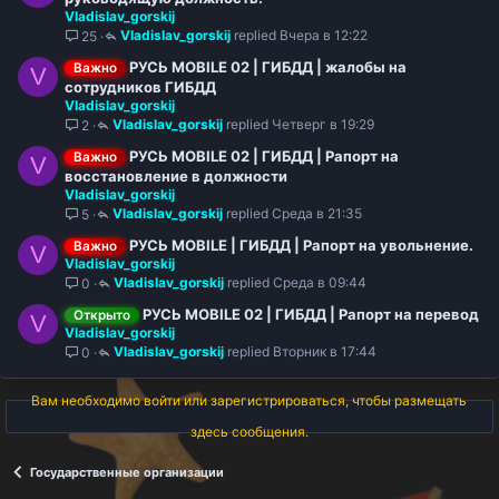
Vladislav_gorskij
к
Vladislav_gorskij
Вчера в 12:22
25
р
ы
РУСЬ MOBILE 02 | ГИБДД | жалобы на
Важно
V
т
сотрудников ГИБДД
о
Vladislav_gorskij
Vladislav_gorskij
Четверг в 19:29
2
РУСЬ MOBILE 02 | ГИБДД | Рапорт на
Важно
V
восстановление в должности
Vladislav_gorskij
Vladislav_gorskij
Среда в 21:35
5
РУСЬ MOBILE | ГИБДД | Рапорт на увольнение.
Важно
V
Vladislav_gorskij
Vladislav_gorskij
Среда в 09:44
0
РУСЬ MOBILE 02 | ГИБДД | Рапорт на перевод
Открыто
V
Vladislav_gorskij
Vladislav_gorskij
Вторник в 17:44
0
Вам необходимо войти или зарегистрироваться, чтобы размещать
здесь сообщения.
Государственные организации